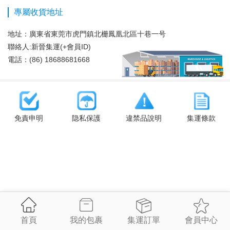
專屬收貨地址
地址：
廣東省東莞市虎門鎮北栅鳳凰北區十巷一号
聯絡人:新晉集運(+會員ID)
電話：(86) 18688681668
免責申明
隐私保護
違禁品說明
集運條款
首頁
我的包裹
集運訂單
會員中心