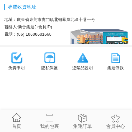
專屬收貨地址
地址：
廣東省東莞市虎門鎮北栅鳳凰北區十巷一号
聯絡人:新晉集運(+會員ID)
電話：(86) 18688681668
免責申明
隐私保護
違禁品說明
集運條款
首頁
我的包裹
集運訂單
會員中心