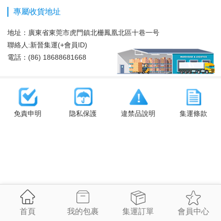
專屬收貨地址
地址：
廣東省東莞市虎門鎮北栅鳳凰北區十巷一号
聯絡人:新晉集運(+會員ID)
電話：(86) 18688681668
免責申明
隐私保護
違禁品說明
集運條款
首頁
我的包裹
集運訂單
會員中心