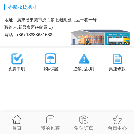
專屬收貨地址
地址：
廣東省東莞市虎門鎮北栅鳳凰北區十巷一号
聯絡人:新晉集運(+會員ID)
電話：(86) 18688681668
免責申明
隐私保護
違禁品說明
集運條款
首頁
我的包裹
集運訂單
會員中心