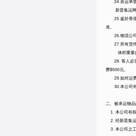
24.若运单號
新晋集运网物流中
25.鉴於香港
准。
26.物流公司
27.所有货件
体积重量(KG) = 
28. 客人必
费$500元。
29.如对
30.本公
二、
被承运物品
1. 本公司有
2. 经新晋集
3. 本公司之