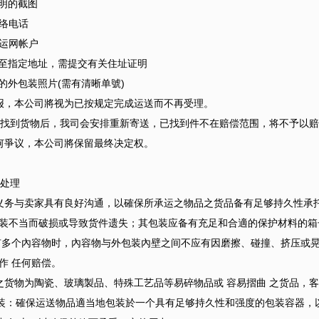
明的截图
络电话
运网帐户
指定地址，需提交有关住址证明
外包装照片(需有清晰单號)
报，本公司將视为已按规定完成运送而不再受理。
失件找到货物后，我司会安排重新寄送，已找到件不在赔偿范围，将不予以
何爭议，本公司將保留最终决定权。
处理
义务与卖家具有良好沟通，以確保所承运之物品之货品备有足够持久性承
装不当而破损或导致货件遗失；其包装应备有充足和合適的保护材料的箱
有多个內容物时，內容物与外包装內壁之间不应有因磨擦、碰撞、挤压或
作 任何赔偿。
之货物为陶瓷、玻璃製品、特殊工艺品等易碎物品或 容易摺曲 之货品，
包装：確保运送物品適当地包装於一个具有足够持久性和强度的包装容器