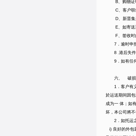
B、购物证
C、客户联
D、新晋集
E、如寄送至
F、签收时的
7．逾时申
8 .港后
9．如有任
六、 破损
1．客户有
於运送期间因包
成为一 体；如
坏，本公司將不
2．如托运
i) 良好的外