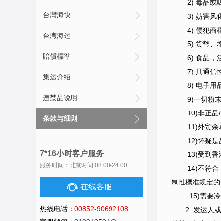
2) 毒品或
台灣海快
3) 妨害风
4) 侵犯商
台湾海运
5) 货幣、增
賠償標準
6) 食品，
7) 具通信
集运介绍
8) 电子用
违禁品说明
9)一切粉末
10)非正品/
条款与细则
11)外贸余
12)怀疑是品
7*16小时客户服务
13)受到香
服务时间：北京时间 08:00-24:00
14)不符合《
制性標准规定的
在线客服
15)需要
热线电话：
00852-90692108
2. 发运