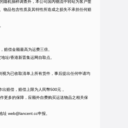
的隨机抽样调查外，本公司国內物流中转站为客户签
、物品包含性质及其特性所造成之损失不承担任何赔
。
失件，赔偿金额最高为运费三倍。
地址/香港新晋集运网自取点。
则视为已收取清单上所有货件，事后提出任何申请均
要作出赔偿，赔偿上限为人民幣500元 。
物品作更多的保障，应额外自费购买运送物品之相关保
web@lancent.cc申报。