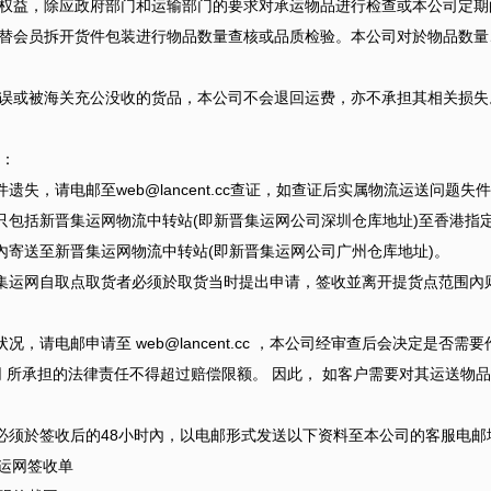
权益，除应政府部门和运输部门的要求对承运物品进行检查或本公司定期
替会员拆开货件包装进行物品数量查核或品质检验。本公司对於物品数量
延误或被海关充公没收的货品，本公司不会退回运费，亦不承担其相关损失
：
遗失，请电邮至web@lancent.cc查证，如查证后实属物流运送问题
包括新晋集运网物流中转站(即新晋集运网公司深圳仓库地址)至香港指定
寄送至新晋集运网物流中转站(即新晋集运网公司广州仓库地址)。
运网自取点取货者必须於取货当时提出申请，签收並离开提货点范围內
，请电邮申请至 web@lancent.cc ，本公司经审查后会决定是否需
网 所承担的法律责任不得超过赔偿限额。 因此， 如客户需要对其运送
须於签收后的48小时內，以电邮形式发送以下资料至本公司的客服电邮地址 
运网签收单