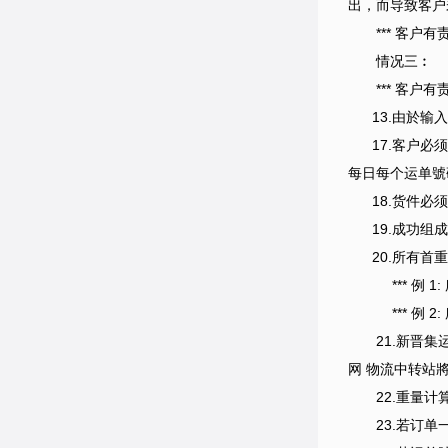
出，而导致客户
*** 客
情况三︰ 
*** 客
13.由於输入
17.客户必须
每日每个运单號码
18.货件必须
19.成功组成
20.所有首重或
*** 例 1: 
*** 例 2: 
21.新晋集运网
网 物流中转站
22.重量计算单
23.若订单一