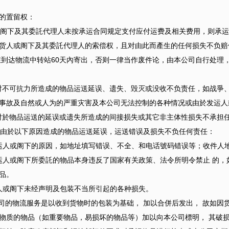
的置留权：
人或阁下及其委託代理人未按承运合同规定支付应付运费及相关费用，则承
货人或阁下及其委託代理人的索偿权，且对由此而產生的任何损失不负赔
在到达物流中转站60天內寄出，否则一律当作废件论，由本公司自行处理
司对不可抗力所造成的物品运送延误、遗失、毁灭或没收不负责任，如战爭
事故及自然或人为的严重灾害及本公司无法控制的各种情况或由於发运人
司对於物品运送的延误或遗失所造成的间接损失或其它非主体性损失不承担
由於以下原因造成的物品运送延误，运送错误及损失不负任何责任：
人或阁下的原因，如地址填写错误、不全、和电话號码错误等；收件人
人或阁下所委託的物品本身违反了国家有关政策、法令所明令禁止 的，
品。
或阁下未经声明及包装不当所引起的各种损失。
的物流服务是以收到货物时的包装为基础， 加以合併后发出， 故如因
物质的物品（如重要物品，易损坏的物品等）加以向本公司標明， 其破