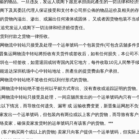
输的物品。一旦违反，发运人或阁下愿意承担由此產生的一切法律和经济
人或阁下及其委託代理人保证接受和支付本公司所公佈的物品运价及相关的
阁下的货物內溢出、渗出、或漏出任何液体或固体， 又或者因货物包装不当
权追究发运人或阁下一切法律和经济赔偿责任。
司对货到付款之货物一律拒收。
集运网物流中转站只接受及处理一个运单號码一个包装货件(可包含店舖多件
晋集运网物流中转站將拒收有关货件或签收后，如有任何损失，本公司不
在深圳仓一经签收，如需退回或转寄国內其它地方，每件收取10元人民幣
品未能送达深圳机场中心中转站地址，所產生的提货费由客户承担。
集运网物流中转站绝不签收任何以到付形式的货物。
集运网物流中转站绝不签任何以平邮方式寄出、没有查收或追踪証明的货物
集运网物流中转站只接受及处理，一间店舖所发出的一个运单號码內只有一
发生以下情况，而导致任何遗失、漏寄 或 运输收费变更，新晋集运网恕不负
家发出一个运单號码，但包装內有两位或以上客户的货物，而导致有客户
须联络卖家，確保卖家发货时的运单號码只有该客户的货物。***
(客户购买两个或以上的货物) 卖家只向客户提供一个运单號码，但实际