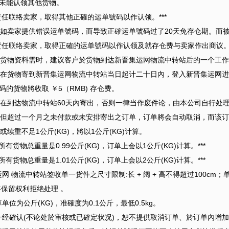
未能认领其他货物。
户有责任联络卖家，取得其他正確的运单號码以作认领。***
如卖家提供错误运单號码，而导致正確运单號码过了20天免存仓期。而
户有责任联络卖家，取得正確的运单號码以作认领及就存仓费与卖家作出商议。*
货物资料需时，建议客户於货物到达新晋集运网物流中转站后的一个工作
在货物寄到新晋集运网物流中转站当日起计二十日內，登入新晋集运网进
的货物將收取 ￥5（RMB) 存仓费。
在到达物流中转站60天內寄出，否则一律当作废件论，由本公司自行处
但超过一个月之未付款或未安排寄出之订单，订单將会自动取消，而该订
续重不足1公斤(KG)，將以1公斤(KG)计算。
所有货物总重量是0.99公斤(KG)，订单上会以1公斤(KG)计算。***
所有货物总重量是1.01公斤(KG)，订单上会以2公斤(KG)计算。***
 物流中转站签收单一货件之尺寸限制:长 + 阔 + 高不得超过100cm；
將保留权利拒绝处理 。
位为公斤(KG)，准確度为0.1公斤，最低0.5kg。
经確认(不论处於审核或已確定状况)，恕不提供取消订单、於订单內增