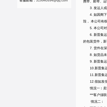
客服邮箱：
319940594@qq.com
携带、邮寄、运
3. 发运
4. 如因
毁， 本公司有
5. 本公
6. 新晋
的包装货件，新
7. 货件
8. 如货
9. 新晋
10.新晋
11.新晋
12.假如
情况一︰卖
***客户
情况二︰ 