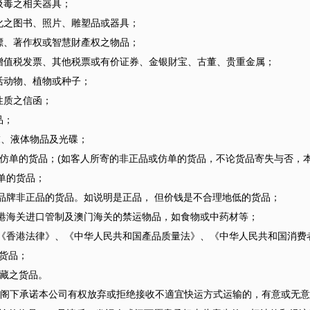
吸毒之相关器具；
化之图书、照片、雕塑品或器具；
標、著作权或智慧財產权之物品；
值税发票、其他税票或有价证券、金银財宝、古董、贵重金属；
活动物、植物或种子；
性质之信函；
品；
、液体物品及光碟；
仿单的货品；(如客人所寄的非正品或仿单的货品，不论货品寄失与否，
单的货品；
牌非正品的货品。如说明是正品， 但价钱是不合理地低的货品；
港海关进口管制及澳门海关的禁运物品，如食物或中药材等；
香港法律》、《中华人民共和国產品质量法》、《中华人民共和国消费
货品；
冷藏之货品。
人或阁下承诺本公司有权放弃或拒绝接收不適宜快运方式运输的，有意或无