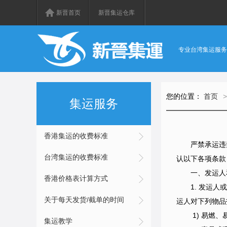
新晋首页
新晋集运仓库
专业台湾集运服务
您的位置：
首页
>
集运服务
香港集运的收费标准
严禁承运违
台湾集运的收费标准
认以下各项条款
一、
发运人
香港价格表计算方式
1. 发运
关于每天发货/截单的时间
运人对下列物品拒
1) 易燃、易
集运教学