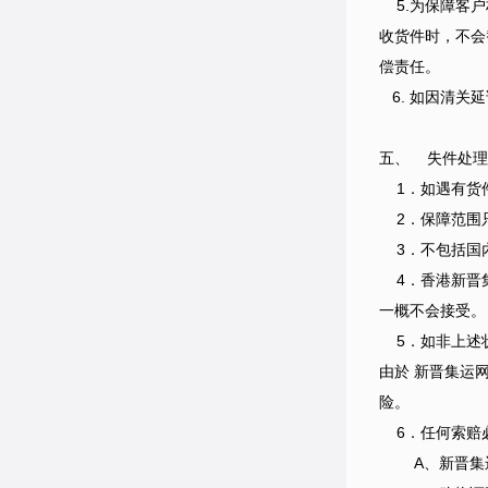
5.为保障客户
收货件时，不会
偿责任。
6. 如因清关
五、 失件处理
1．如遇有货件
2．保障范围只
3．不包括国內
4．香港新晋集
一概不会接受。
5．如非上述状况
由於 新晋集运
险。
6．任何索赔必
A、新晋集