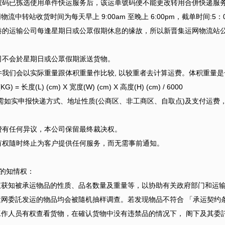
码已拣选使用单件快运服务后，该运单號码便不能更改转用合併快递服
转站收货时间为每天早上 9:00am 至晚上 6:00pm，截单时间:5：0
的运输公司每逢星期日或公眾假期休息的缘故，所以新晋集运网物流站
不会於星期日或公眾假期派送货物。
我们会以实际重量跟体积重量作比较, 以较重者去计算运费。体积重量
长度(L) (cm) X 宽度(W) (cm) X 高度(H) (cm) / 6000
需如实申报快递方式、地址性质(公商区、非工商区、自取点)及支付运费
运费有任何异议，本公司保留最终裁决权。
司有权隨时终止为客户提供任何服务，而无需事前通知。
的知情权：
权获知被承运物品的性质、品名数量及重量等，以协助有关政府部门和运
运网委託发运的物品均会被隨机抽样调查。若发现物品不符合 「承运契约
工作人员有权查看货物，在確认货物中没有违禁品的情况下， 阁下及其委