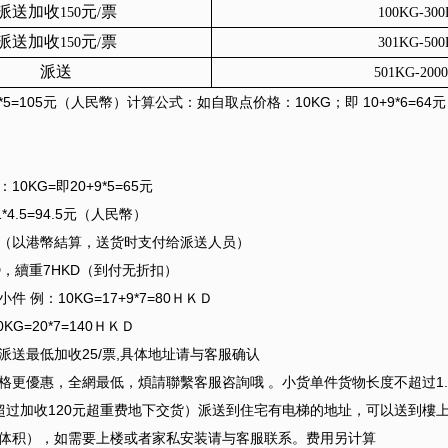
派送加收
元
票
150
/
100KG-30
派送加收
元
票
150
/
301KG-50
派送
501KG-200
21*5=105元（人民幣）计算公式：如自取点价格：10KG；即 10+9*6=64元
0KG=即20+9*5=65元
1*4.5=94.5元（人民幣）
（以港幣結算，送货时支付给派送人员）
D，續重7HKD（到付无折扣）
件 例：10KG=17+9*7=80ＨＫＤ
KG=20*7=140ＨＫＤ
派送最低加收25/票,具体地址请与客服确认
格更優惠，全網最低，煩請聯繫客服咨詢哦 。小货单件货物长度不超过1.
（超过加收120元超重费地下交货）派送到住宅有电梯的地址，可以送到樓
体积），如需要上楼或者家私安装请与客服联系。费用另计算