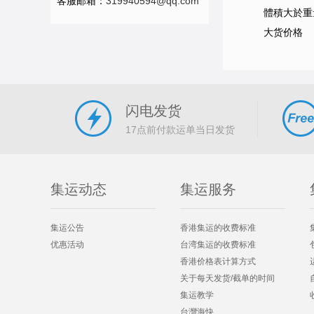
客服邮箱：
319940594@qq.com
體積大於重量
大货价格 
闪电发货
17点前付款运单当日发货
集运动态
集运服务
集运公告
香港集运的收费标准
优惠活动
台湾集运的收费标准
香港价格表计算方式
关于每天发货/截单的时间
集运教学
台灣海快