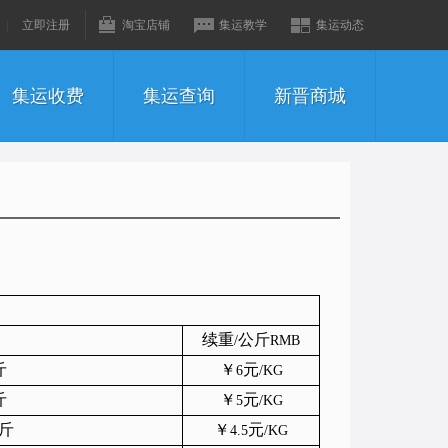
|
立即注册
淘宝店铺
集运教学
集运动态
集运收费
集运查询
新晋商城
续重
公斤
/
RMB
斤
￥
元
6
/KG
斤
￥
元
5
/KG
斤
￥
元
4.5
/KG