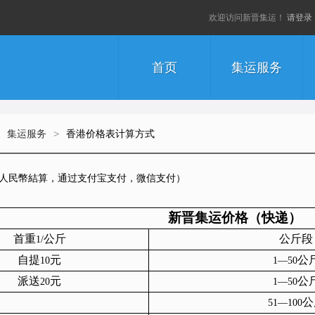
欢迎访问新晋集运！
请登录
首页
集运服务
集运服务
>
香港价格表计算方式
人民幣結算，通过支付宝支付，微信支付）
新晋集运价格（快递）
首重
公斤
公斤段
1/
自提
元
公
10
1—50
派送
元
公
20
1—50
公
51—100