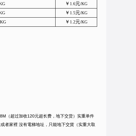
￥
元
0KG
1.6
/KG
￥
元
0KG
1.5
/KG
￥
元
0KG
1.2
/KG
8M（超过加收120元超长费，地下交货）实重单件
上或者家裡 沒有電梯地址，只能地下交貨（实重大取