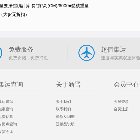
要按體積計算:長*寛*高(CM)/6000=體積重量
（大货无折扣）
免费服务
超值集运
免费仓储，免费打包
速度与实惠双重体
集运查询
关于新晋
会员中心
集运追踪
关于我们
会员登录
包裹查询
联系我们
会员注册
运费估算
條款及細則
自提点查询
违禁品说明
收货仓库