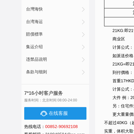
台灣海快
台湾海运
21KG:即
賠償標準
商业区
集运介绍
计算公式：
如派送价格：1
违禁品说明
21KG=即2
条款与细则
到付價格：
首重17HK
计算公式：小
7*16小时客户服务
大件 例：20
服务时间：北京时间 08:00-24:00
另：住宅件
在线客服
更大重量價
不超过40KG
热线电话：
00852-90692108
实重，体积大取