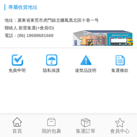
專屬收貨地址
地址：
廣東省東莞市虎門鎮北栅鳳凰北區十巷一号
聯絡人:新晉集運(+會員ID)
電話：(86) 18688681668
免責申明
隐私保護
違禁品說明
集運條款
首頁
我的包裹
集運訂單
會員中心