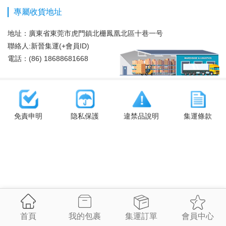
專屬收貨地址
地址：
廣東省東莞市虎門鎮北栅鳳凰北區十巷一号
聯絡人:新晉集運(+會員ID)
電話：(86) 18688681668
免責申明
隐私保護
違禁品說明
集運條款
首頁
我的包裹
集運訂單
會員中心