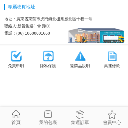
專屬收貨地址
地址：
廣東省東莞市虎門鎮北栅鳳凰北區十巷一号
聯絡人:新晉集運(+會員ID)
電話：(86) 18688681668
免責申明
隐私保護
違禁品說明
集運條款
首頁
我的包裹
集運訂單
會員中心